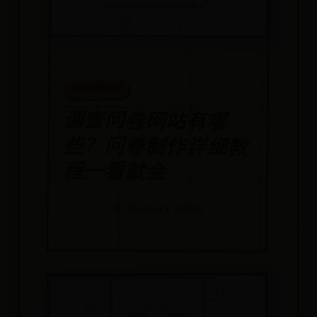
365购物商城
调查问卷网站有哪
些？问卷制作详细教
程一看就会
📅 08-06
✍️ admin