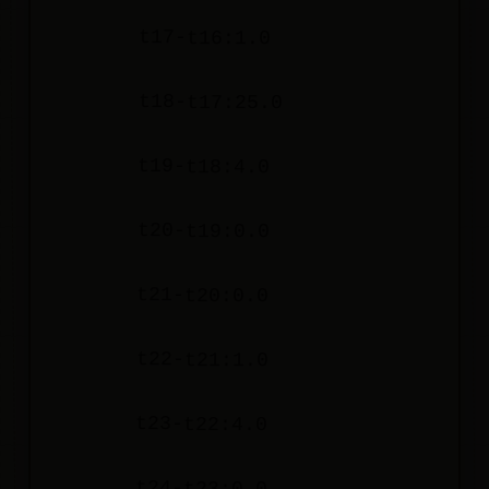
t17-t16:1.0
t18-t17:25.0
t19-t18:4.0
t20-t19:0.0
t21-t20:0.0
t22-t21:1.0
t23-t22:4.0
t24-t23:0.0