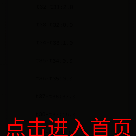
t32-t31:2.0
t33-t32:0.0
t34-t33:1.0
t35-t34:0.0
t36-t35:0.0
t37-t36:37.0
t38-t37:16.0
点击进入首页
t39-t38:0.0