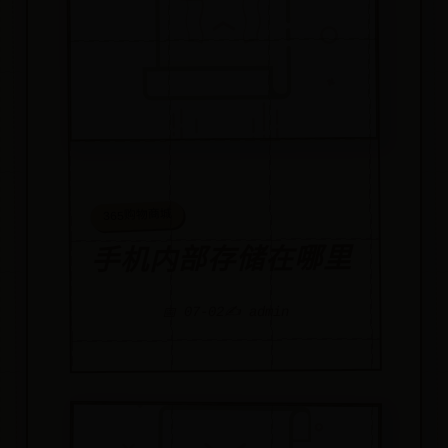
365购物商城
手机内部存储在哪里
✍️ admin
📅 07-02