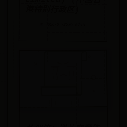
港特别行政区)
📅 2026-07-25
✍️ admin