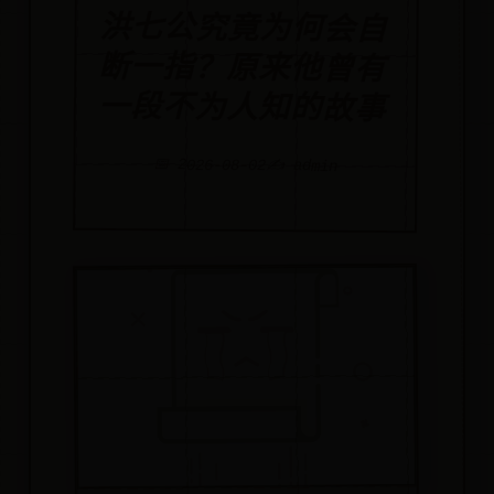
洪七公究竟为何会自
断一指？原来他曾有
一段不为人知的故事
📅 2026-08-02
✍️ admin