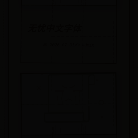
无忧中文字体
📅 2026-07-31
✍️ admin