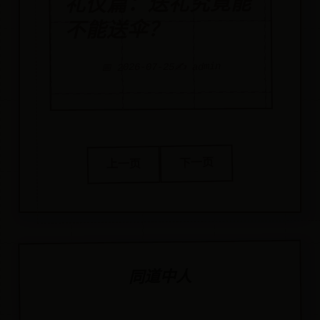
礼仪篇：送礼究竟能
不能送伞？
✍️ admin
📅 2026-07-25
下一页
上一页
同道中人