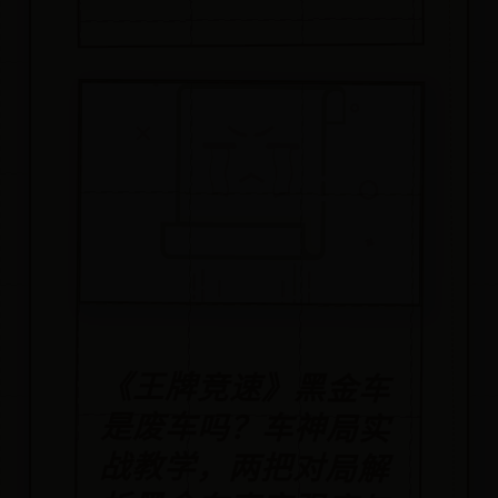
《王牌竞速》黑金车
是废车吗？车神局实
战教学，两把对局解
析黑金车真实强度与