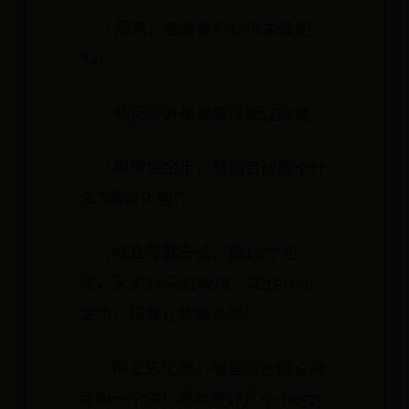
原来，这便便可以用来做肥
料！
我记得好像是要搭配红玫瑰，
再加点金币，就能合成那个什
么“高速化肥”。
我立马就去试，攒10个便
便，又买10朵红玫瑰，花10000
金币，还真让我给合成！
用上这化肥，地里的庄稼长得
那叫一个快！原本要好几个小时才
能成熟的，现在咔嚓一下，缩短不
少时间！这下可把我乐坏，感觉自