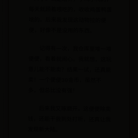
便，好像不是没用的东西。
记得有一次，我仓库里堆一堆
便便，看着就闹心。我就想，这玩
意儿能不能卖？结果一试，还真能
卖！一个便便30金币，虽然不
多，但总比没有强！
后来我又琢磨开。这便便除卖
钱，还能干我到处打听，还真让我
发现新大陆。