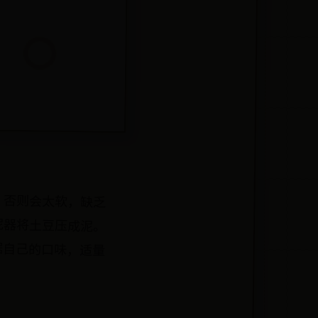
，否则会太软，缺乏
泥器将土豆压成泥。
据自己的口味，适量