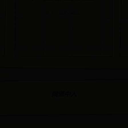
📅 07-01
✍️ admin
同道中人