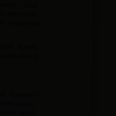
星表现是，“在我的
球队里最好的朋友，
错，我们曾共同为勇
届世界杯，很多球队
队在世界上取得一些
末期，但他依然是巴
，巴博萨登场24分
篮板2助攻，他们依