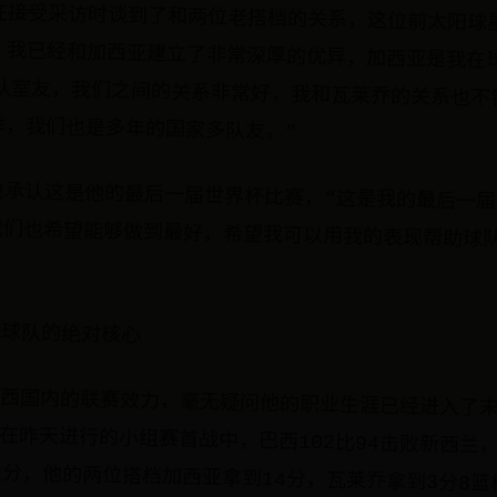
在接受采访时谈到了和两位老搭档的关系，这位前太阳球
中，我已经和加西亚建立了非常深厚的优异，加西亚是我在
国家队室友，我们之间的关系非常好，我和瓦莱乔的关系也不
季，我们也是多年的国家多队友。”
也承认这是他的最后一届世界杯比赛，“这是我的最后一
，我们也希望能够做到最好，希望我可以用我的表现帮助球
是球队的绝对核心
西国内的联赛效力，毫无疑问他的职业生涯已经进入了
员，在昨天进行的小组赛首战中，巴西102比94击败新西兰
的22分，他的两位搭档加西亚拿到14分，瓦莱乔拿到3分8