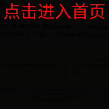
键。
点击进入首页
0年以来从未缺席过世界杯的比赛，虽然如今的他们并不是
，但这样一支以老将为主，同时辅以费利西奥、卡波科洛等年
赛，都在书写着传奇，相信巴博萨等人会用他们最好的表现
从第几代开始变成4核？全面解析与历
种一亩苹果能赚多少
利润 →