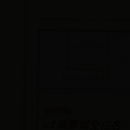
365购物商城
cf道聚城空白名
代码(cf空白名字