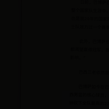
日前，巴博萨
整个国家队生涯
也是我20年的
士队效力过一个赛
此外，巴博萨
都渴望赢得冠军
影响。”
巴西三老依然
巴博萨如今在巴
西男篮的核心球
钟砍下全队最高