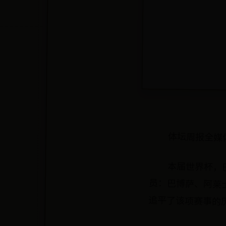
体坛周报全媒
本届世界杯，
员：巴博萨、
追平了该项赛事的