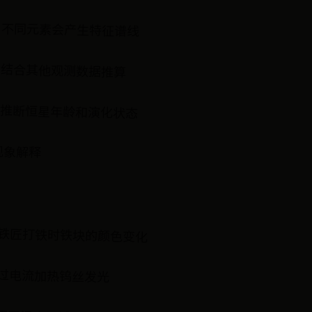
：不同元素会产生特征谱线
：结合其他观测数据推算
：推断恒星年龄和演化状态
现象解释
：铁匠打铁时铁块的颜色变化
过电流加热钨丝发光