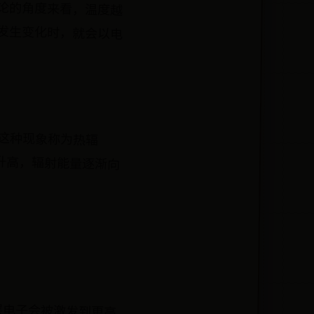
论的角度来看，温度越
态发生变化时，就会以电
，这种现象称为热辐
高，辐射能量逐渐向
层电子会被激发到更高
量。光子能量与电磁波