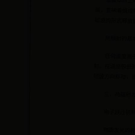
温度本质上
高，意味着
磁波的形式释放
热辐射的基
任何温度高
射。在温度较
短波方向移动，
三、热辐射
电子跃迁机
物质发光的
能级。这些激