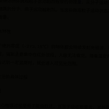
是描述物体微观粒子运动剧烈程度的物理量。从分子运动
组成物质的分子、原子运动越剧烈。当这些微观粒子运动状
能量。
本特性
于绝对零度（-273.15℃）的物体都会持续发射电磁波
低时，辐射主要集中在红外波段，人眼无法察觉。随着温度升
当达到一定温度时，就会进入可见光范围。
发光的具体过程
制
核心物理过程是电子能级跃迁。当原子吸收能量后，其外
发态电子不稳定，会自发返回基态，同时以光子形式释放能