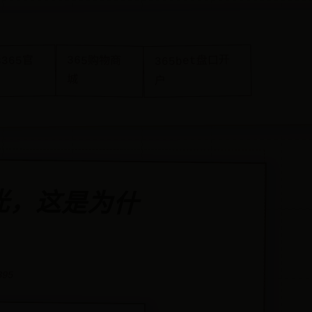
365购物商
365bet盘口开
365官
城
户
光，这是为什
395