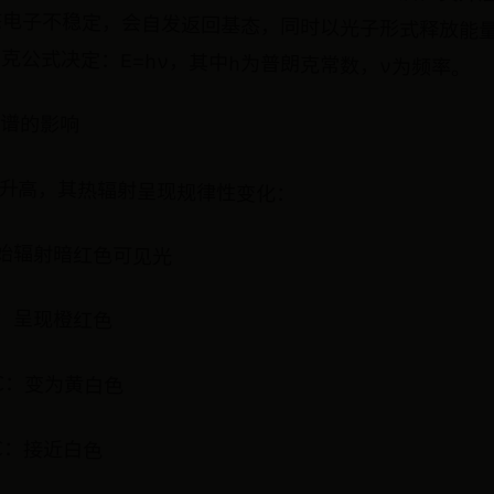
克公式决定：E=hν，其中h为普朗克常数，ν为频率。
谱的影响
升高，其热辐射呈现规律性变化：
开始辐射暗红色可见光
0℃：呈现橙红色
0℃：变为黄白色
0℃：接近白色