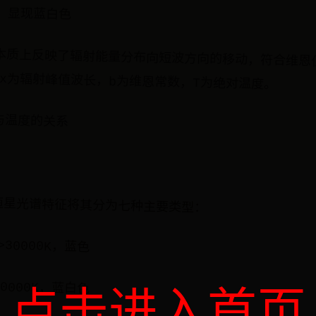
上：显现蓝白色
本质上反映了辐射能量分布向短波方向的移动，符合维恩位
_max为辐射峰值波长，b为维恩常数，T为绝对温度。
与温度的关系
恒星光谱特征将其分为七种主要类型：
30000K，蓝色
30000K，蓝白色
点击进入首页