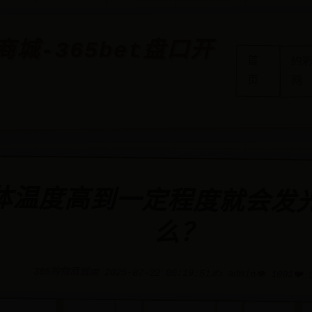
商城-365bet盘口开
约彩
首
页
网
体温度高到一定程度就会发
么？
365购物商城
📅 2025-07-22 06:19:51
✍️ admin
👁️ 1001
❤️ 